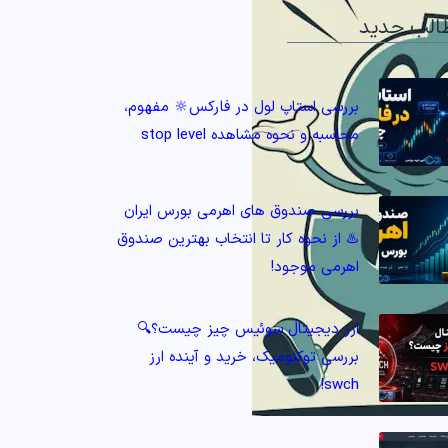
الب جدید
بررسی استاپ لول در فارکس🔆 مفهوم،
محاسبه و نحوه مشاهده stop level
بررسی صندوق های اهرمی بورس ایران
♨️ از نحوه کار تا انتخاب بهترین صندوق
اهرمی موجود!
ارز دیجیتال سوئیس چیز چیست؟🔍
بررسی توکنومیک، خرید و آینده ارز
swch!