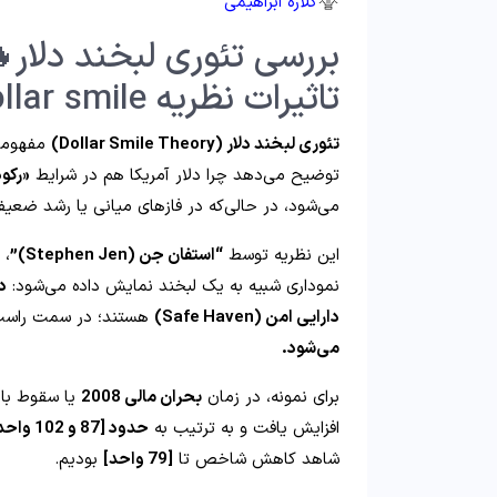
گلاره ابراهیمی
بررسی تئوری لبخند دلار
تاثیرات نظریه dollar smile!
تئوری لبخند دلار (Dollar Smile Theory)
مفهومی 
توضیح می‌دهد چرا دلار آمریکا هم در شرایط
«رکو
می‌شود، در حالی‌که در فازهای میانی یا رشد ضعی
این نظریه توسط
“استفان جن (Stephen Jen)”
، 
نموداری شبیه به یک لبخند نمایش داده می‌شود:
د
دارایی امن (Safe Haven)
هستند؛ در سمت راست
می‌شود.
برای نمونه، در زمان
بحران مالی 2008
یا سقوط باز
افزایش یافت و به ترتیب به
حدود [87 و 102 واحد]
شاهد کاهش شاخص تا
[79 واحد]
بودیم.