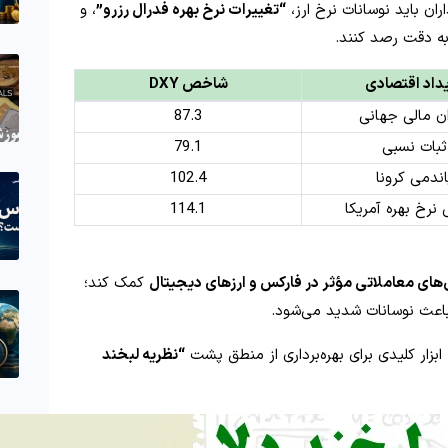
ران باید نوسانات نرخ ارز،
“تغییرات نرخ بهره فدرال رزرو”
، و
به‌ دقت رصد کنند.
داد اقتصادی
شاخص DXY
ن مالی جهانی
87.3
ثبات نسبی
79.1
اندمی کرونا
102.4
 نرخ بهره آمریکا
114.1
های معاملاتی مؤثر در فارکس و ارزهای دیجیتال
کمک کند؛
 باعث نوسانات شدید می‌شود.
 ابزار کلیدی برای بهره‌برداری از منطق پشت
“نظریه لبخند