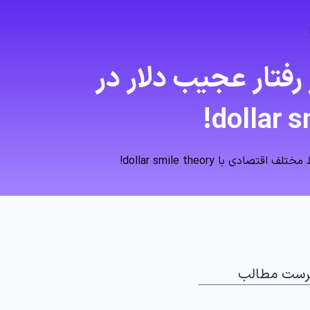
رفتار عجیب دلار در
با dollar smile theory!
رست مطالب