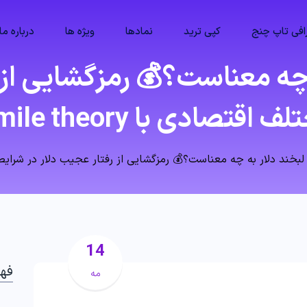
فی تاپ چنج
کپی ترید
نمادها
ویژه ها
درباره ما
 چه معناست؟💰 رمزگشایی از 
دی با dollar smile theory!
بخند دلار به چه معناست؟💰 رمزگشایی از رفتار عجیب دلار در شرایط مختلف اقتصادی 
14
فه
مه