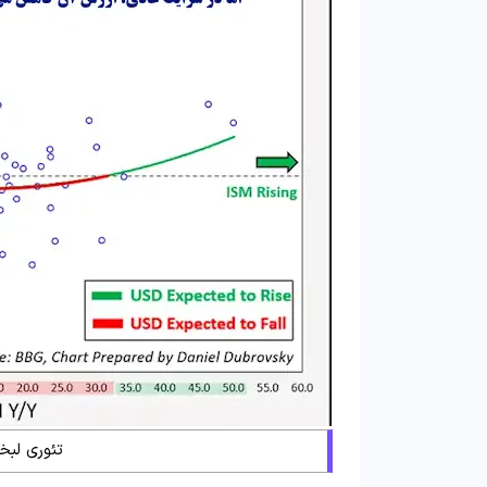
تئوری لبخن