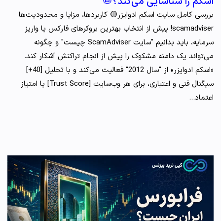
اسکم را شناسایی می‌کند؟📛
بررسی کامل سایت اسکم ادوایزر🟡 کاربردها، مزایا و محدودیت‌ها
scamadviser! پیش از انتخاب بهترین بروکرهای فارکس یا واریز
سرمایه، باید بدانیم "سایت ScamAdviser چیست" و چگونه
می‌تواند یک دامنه مشکوک را پیش از انجام تراکنش آشکار کند.
«اسکم ادوایزر» از "سال 2012" فعالیت می‌کند و با تحلیل [40+]
سیگنال فنی و اعتباری، برای هر وب‌سایت [Trust Score] یا امتیاز
اعتماد…