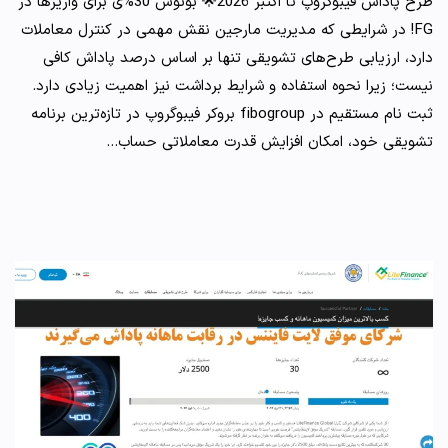
طرح پاداش فیبوگروپ تا اکتبر 2026🌟 بونوس 30%ی برای واریزها در
FG! در شرایطی که مدیریت مارجین نقش مهمی در کنترل معاملات
دارد، ارزیابی طرح‌های تشویقی تنها بر اساس درصد پاداش کافی
نیست؛ زیرا نحوه استفاده و شرایط برداشت نیز اهمیت زیادی دارد.
ثبت نام مستقیم در fibogroup بروکر فیبوگروپ در تازه‌ترین برنامه
تشویقی خود، امکان افزایش قدرت معاملاتی حساب…