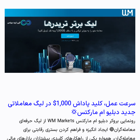
سرعت عمل، کلید پاداش 1,000$ در لیگ معاملاتی
جدید دبلیو ام مارکتس💢
رونمایی بروکر دبلیو ام مارکتس WM Markets از لیگ حرفه‌ای
معامله‌گران🔵 ایجاد انگیزه‌ و فراهم کردن بستری رقابتی برای
معامله‌گران، همواره یکی از راهکارهای کلیدی پیشتازان بازارهای مالی