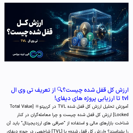
ارزش کل قفل شده چیست؟🔍 از تعریف تی وی ال
tvl تا ارزیابی پروژه‌ های دیفای!
آموزش تحلیل ارزش کل قفل شده TVL در کریپتو🔆 [Total Value
Locked] ارزش کل قفل شده چیست و چرا معامله‌گران در کنار
شناخت بازارهای مالی و استفاده از "صرافی های ارزدیجیتال" باید آن
را بشناسند؟ «ارزش کل قفل شده» یا [TVL] شاخصی در حوزه دیفای