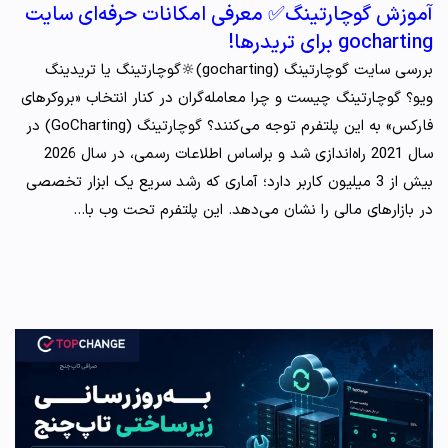
آموزش گوچارتینگ✅ معرفی امکانات حرفه‌ای سایت
gocharting برای تریدرها!
بررسی سایت گوچارتینگ (gocharting)🔆گوچارتینگ یا تریدینگ
ویو؟ گوچارتینگ چیست و چرا معامله‌گران در کنار انتخاب «بروکرهای
فارکس» به این پلتفرم توجه می‌کنند؟ گوچارتینگ (GoCharting) در
سال 2021 راه‌اندازی شد و براساس اطلاعات رسمی، در سال 2026
بیش از 3 میلیون کاربر دارد؛ آماری که رشد سریع یک ابزار تخصصی
در بازارهای مالی را نشان می‌دهد. این پلتفرم تحت وب با…