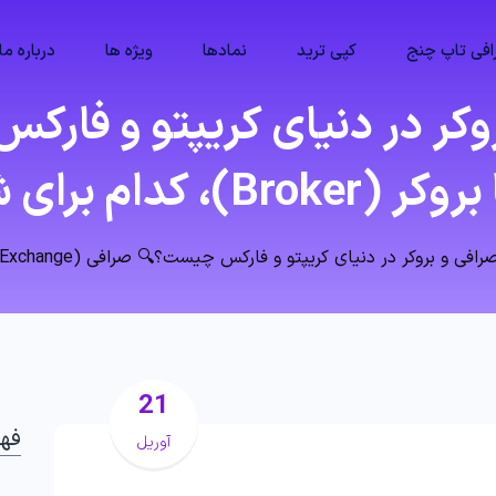
فی تاپ چنج
کپی ترید
نمادها
ویژه ها
درباره ما
وکر در دنیای کریپتو و فا
بروکر در دنیای کریپتو و فارکس چیست؟🔍 صرافی (Exchange) یا بروکر (Broker)، کدام برای شما بهتر است؟
21
فه
آوریل