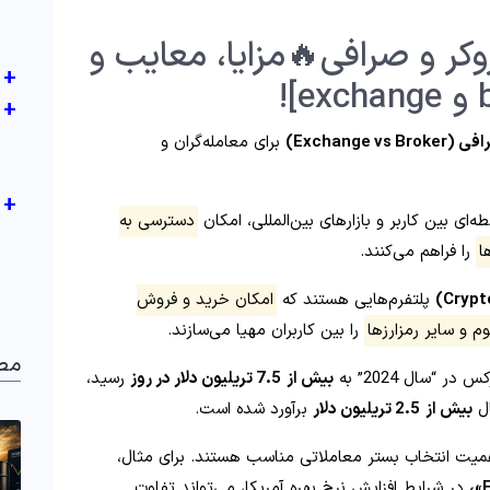
10 تفاوت بروکر و صرافی🔥مزایا، معایب و
+
+
Exchange )
برای معامله‌گران و
+
ه‌ای بین کاربر و بازارهای بین‌المللی، امکان
دسترسی به
ا
را فراهم می‌کنند.
پلتفرم‌هایی هستند که
امکان خرید و فروش
م و سایر رمزارزها
را بین کاربران مهیا می‌سازند.
مط
ر “سال 2024” به
بیش از
7.5 تریلیون دلار در روز
رسید،
ال
بیش از
2.5 تریلیون دلار
برآورد شده است.
اهمیت انتخاب بستر معاملاتی مناسب هستند. برای مثال،
در شرایط افزایش نرخ بهره آمریکا، می‌تواند تفاوت