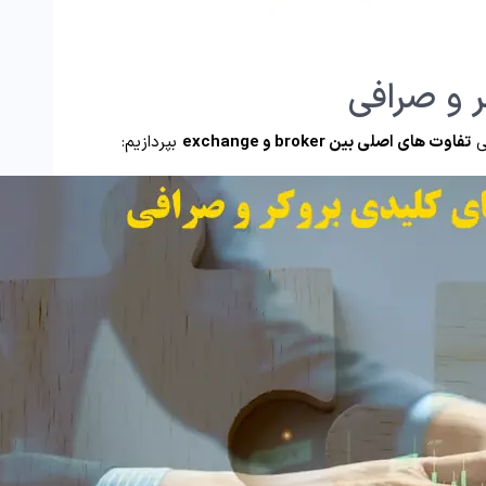
سی
تفاوت‌ های اصلی بین broker و exchange
بپردازیم: