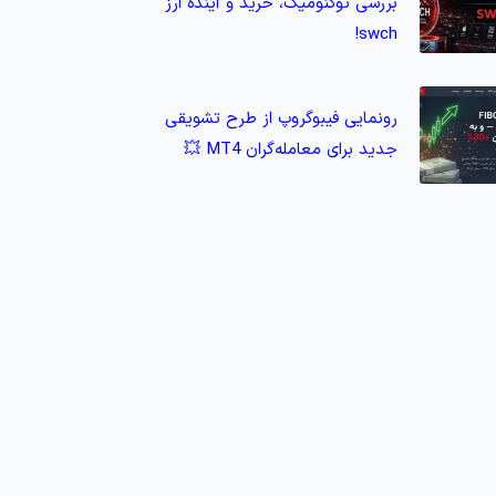
بررسی توکنومیک، خرید و آینده ارز
swch!
رونمایی فیبوگروپ از طرح تشویقی
جدید برای معامله‌گران MT4 💥