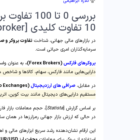
گلاره ابراهیمی
بررسی 0 تا 0
10 تفاوت کلیدی [broker و exchange]!
در بازارهای مالی جهانی، شناخت
تفاوت بروکر و صرافی (vs Broker
سرمایه‌گذاران امری حیاتی است.
بروکرهای فارکس
(Forex Brokers)،
به‌ عنوان واسط
دارایی‌هایی مانند فارکس، سهام، کالاها و شاخص‌ ه
در مقابل،
صرافی‌ های ارزدیجیتال
(Crypto Exchanges)
مستقیم دارایی‌های دیجیتال مانند بیت‌ کوین، اتریو
بر اساس گزارش [
Statista
]، حجم معاملات بازار فارکس د
در حالی که ارزش بازار جهانی رمزارزها در همان س
این ارقام نشان‌دهنده رشد سریع ابزارهای مالی و 
استفاده از بروکر برای معاملات
«جفت‌ ارز EUR/USD»،