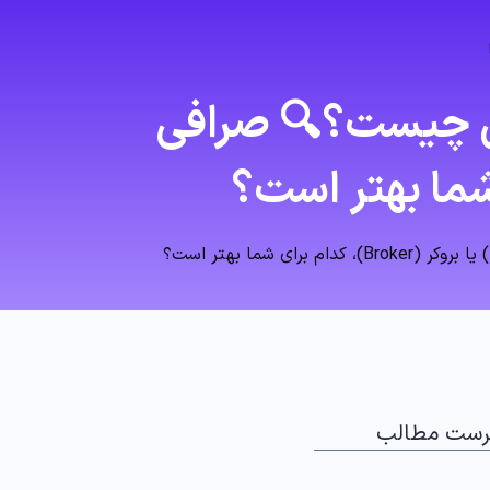
رکس چیست؟🔍 صرافی
رست مطالب