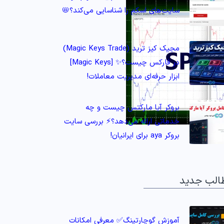
سایت‌های اسکم را شناسایی می‌کند؟📛
مجیک کیز ترید (Magic Keys Trade)
در فارکس چیست؟✨ [Magic Keys]
ابزار حرفه‌ای مدیریت معاملات!
بروکر آیا مارکتس چیست و چه
خدماتی ارائه می‌دهد؟⚡️ بررسی سایت
بروکر aya برای ایرانیان!
الب جدید
آموزش گوچارتینگ✅ معرفی امکانات