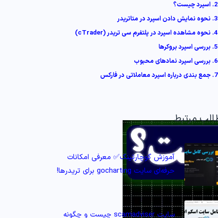
2. اسپرد چیست؟
3. نحوه نمایش دادن اسپرد در متاتریدر
4. نحوه مشاهده اسپرد در پلتفرم سی تریدر (cTrader)
5. بررسی اسپرد بروکرها
6. بررسی اسپرد نمادهای محبوب
7. جمع بندی درباره اسپرد معاملاتی در فارکس
الب مرتبط
آموزش گوچارتینگ✅ معرفی امکانات
حرفه‌ای سایت gocharting برای تریدرها!
سایت scamadviser چیست و چگونه