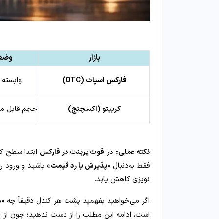
بازار
وضعی
فارکس اسپات (OTC)
وابسته 
کریپتو (اکسچنج)
حجم قابل مش
نکته عملی:
در
فوت پرینت در فارکس
ابتدا سطح ک
فقط به‌دنبال
«پذیرش یا رد قیمت»
باشید و ورود را
نویزی کاهش یابد.
اگر می‌خواهید بفهمید پشت هر کندل دقیقاً چه «معا
است، ادامه این مطلب را از دست ندهید؛ چون از ا