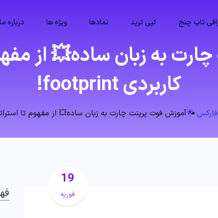
فی تاپ چنج
کپی ترید
نمادها
ویژه ها
درباره ما
رت به زبان ساده💥 از مفهو
کاربردی footprint!
فارکس 🌟
آموزش فوت پرینت چارت به زبان ساده💥 از مفهوم تا استراتژی‌های کا
19
فه
فوریه