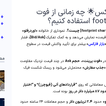
کس🌟 چه زمانی از فوت
+
+
، نموداری از خانواده
«اوردر‌فلو»
+
قیمت» نمایش می‌دهد و به کمک تفکیک
[Bid/Ask]،
فشار
بازار فارکس
»
بیشتر برای تأیید واکنش قیمت در سطوح
مط
ر
«فوت پرینت»،
حجم Ask
در چند قیمت نزدیک مقاومت
جذب سفارش»
محتمل‌تر می‌شود و ریسک شکست فیک
معاملاتی که روی
“قراردادهای آتی (فیوچرز)” و “اختیار
یلیارد دلار در روز
بوده است.
و»
حدود
۲.۴ تریلیون دلار
و حجم معاملات ۲۴ ساعته حدود