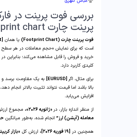
عباس کلهری
بررسی فوت پرینت در فار
پرینت چارت footprint chart استفاده کنیم؟
فوت پرینت چارت (Footprint Chart)
یا همان
[footprint chart] چیست؟
است که برای نمایش «حجم معاملات در هر سطح 
خرید و فروش را قابل مشاهده می‌کند؛ بنابراین در
«
کلیدی کاربرد دارد.
برای مثال، اگر
[EURUSD]
به یک مقاومت برسد و د
بالا باشد اما قیمت نتواند تثبیت بالاتر انجام دهد،
«
افزایش می‌یابد.
از منظر اندازه بازار، در
«ژانویه ۲۰۲۶»،
مجموع ارزش 
معامله (آپشن) ارز”
انجام شده، به‌طور میانگین
حدود ۸۷ م
همچنین در
[۱۹ فوریه ۲۰۲۶]،
ارزش کل
«بازار کریپت