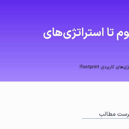
م تا استراتژی‌های
ربردی footprint!
رست مطالب