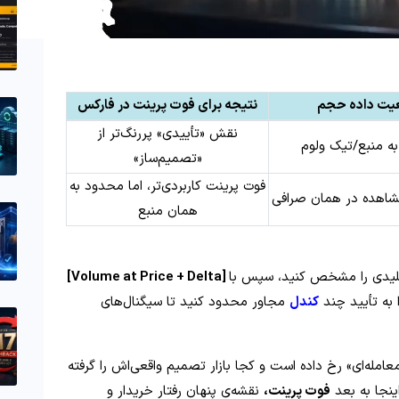
ت داده حجم
نتیجه برای فوت پرینت در فارکس
نقش «تأییدی» پررنگ‌تر از
به منبع/تیک‌ ولوم
«تصمیم‌ساز»
فوت پرینت کاربردی‌تر، اما محدود به
اهده در همان صرافی
همان منبع
لیدی را مشخص کنید، سپس با
[Volume at Price + Delta]
 به تأیید چند
کندل
مجاور محدود کنید تا سیگنال‌های
مله‌ای» رخ داده است و کجا بازار تصمیم واقعی‌اش را گرفته
ینجا به بعد
فوت‌ پرینت،
نقشه‌ی پنهان رفتار خریدار و