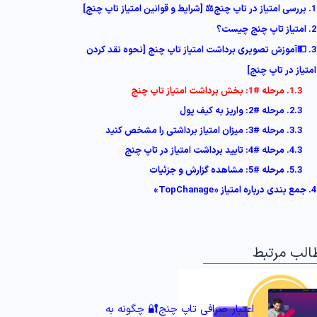
1. بررسی امتیاز در تاپ چنج⚖️ [شرایط و قوانین امتیاز تاپ چنج]
2. امتیاز تاپ چنج چیست؟
3. 💵آموزش تصویری برداشت امتیاز تاپ چنج [نحوه نقد کردن
امتیاز در تاپ چنج]
1.3. مرحله #1: بخش برداشت امتیاز تاپ چنج
2.3. مرحله #2: واریز به کیف پول
3.3. مرحله #3: میزان امتیاز برداشتی را مشخص کنید
4.3. مرحله #4: تایید برداشت امتیاز در تاپ چنج
5.3. مرحله #5: مشاهده گزارش و جزئیات
4. جمع بندی درباره امتیاز «TopChanage»
الب مرتبط
اعتبار صرافی تاپ چنج🔐 چگونه به