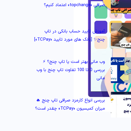
صرافی «topchange» اعتماد کنیم؟
آموزش تایید حساب بانکی در تاپ
چنج✨ [بانک های مورد تایید «TCPay»]
وب مانی بهتر است یا تاپ چنج؟ ⚡️
بررسی 0 تا 100 تفاوت تاپ چنج با وب
مانی
بررسی انواع کارمزد صرافی تاپ چنج 🔥
میزان کمیسیون «TCPay» چقدر است؟