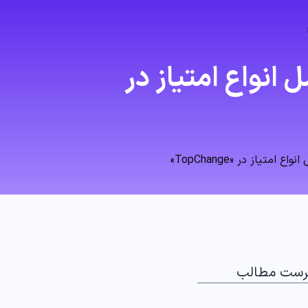
انواع امتیاز در
تیاز در «TopChange»
رست مطالب