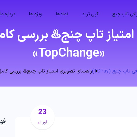
فی تاپ چنج
کپی ترید
نمادها
ویژه ها
درباره ما
متیاز تاپ چنج♨️ بررسی کامل 
«TopChange»
اپ چنج (TCPay)
راهنمای تصویری امتیاز تاپ چنج♨️ بررسی کامل انواع ام
23
فه
آوریل