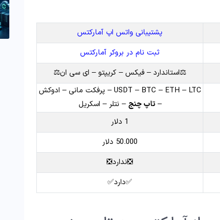
پشتیبانی واتس اپ آمارکتس
ثبت نام در بروکر آمارکتس
⚖️استاندارد – فیکس – کریپتو – ای سی ان⚖️
USDT – BTC – ETH – LTC – پرفکت مانی – ادوکش
–
تاپ چنج
– نتلر – اسکریل
1 دلار
50.000 دلار
❎ندارد❎
✅دارد✅