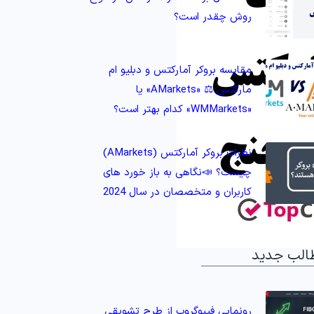
روش چقدر است؟
مقایسه بروکر آمارکتس و دبلیو ام
مارکتس ⚖️ «AMarkets» یا
«WMMarkets» کدام بهتر است؟
نظرات بروکر آمارکتس (AMarkets)
چیست؟ 📣نگاهی به باز خورد های
کاربران و متخصصان در سال 2024
الب جدید
رونمایی فیبوگروپ از طرح تشویقی