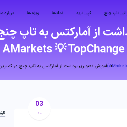
فی تاپ چنج
کپی ترید
نمادها
ویژه ها
درباره ما
شت از آمارکتس به تاپ چنج 
AMarkets 💡 TopChange
آموزش تصویری برداشت از آمارکتس به تاپ چنج در کمترین زمان ⏳  TopChange
03
فه
مه