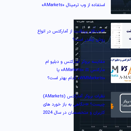
استفاده از وب ترمینال «AMarkets»
💸حداقل برداشت از آمارکتس در انواع
روش چقدر است؟
مقایسه بروکر آمارکتس و دبلیو ام
مارکتس ⚖️ «AMarkets» یا
«WMMarkets» کدام بهتر است؟
نظرات بروکر آمارکتس (AMarkets)
چیست؟ 📣نگاهی به باز خورد های
کاربران و متخصصان در سال 2024