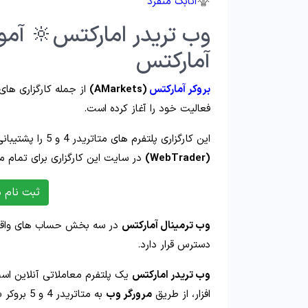
اتابک منفرد
وب تریدر امارکتس🔆 آموز
آمارکتس
بروکر آمارکتس
(AMarkets)
فعالیت خود را آغاز کرده است.
این کارگزاری پلتفرم های متاتریدر 4 و 5 را پشتیبانی می نماید؛ همچنین امکان استفاده از
(WebTrader)
در سایت این کارگزاری برای تمام م
ثبت نام مستق
وب ترمینال آمارکتس
در سه بخش حساب های واقعی MT4 و MT5 و حساب دمو متاتریدر 5
دسترس قرار دارد.
وب تریدر امارکتس
یک پلتفرم معاملاتی آنلاین است
افزار، از طریق
مرورگر وب