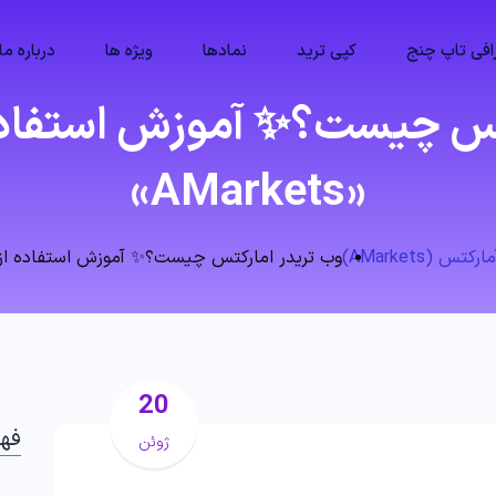
فی تاپ چنج
کپی ترید
نمادها
ویژه ها
درباره ما
تس چیست؟✨ آموزش استفاده 
«AMarkets»
س (AMarkets)
وب تریدر امارکتس چیست؟✨ آموزش استفاده از وب ترمی
20
فه
ژوئن