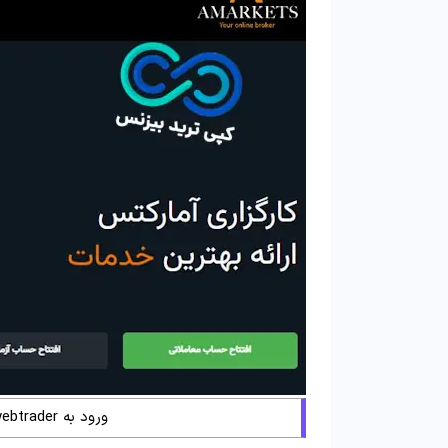
ورود به webtrader در سایت کارگزاری آمارکتس