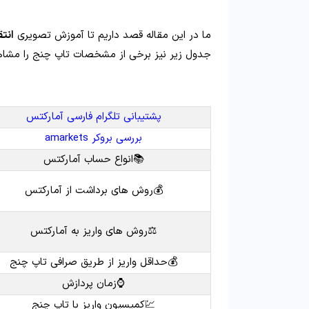
ما در این مقاله قصد داریم تا آموزش تصویری
انتق
جدول زیر نیز برخی از مشخصات تاپ چنج را مشاهد
پشتیبانی تلگرام فارسی آمارکتس
بررسی بروکر amarkets
📚انواع حساب آمارکتس
💰روش های برداشت از آمارکتس
⚖️روش های واریز به آمارکتس
💰حداقل واریز از طریق صرافی تاپ چنج
⌚️زمان پردازش
💹کمیسیون واریز با تاپ چنج