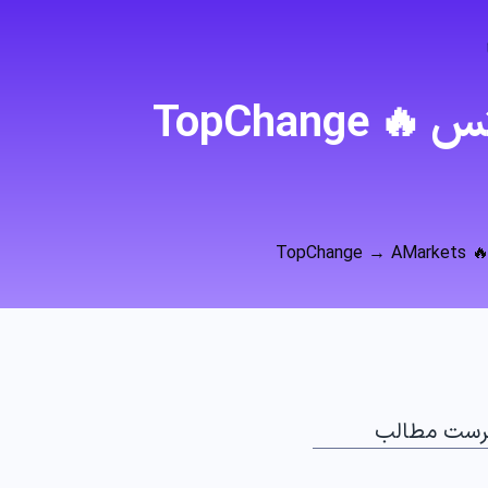
آموزش تصویری انتقال پول از تاپ چنج به آمارکتس 🔥 TopChange
Top
رست مطالب