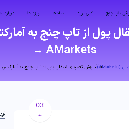
فی تاپ چنج
کپی ترید
نمادها
ویژه ها
درباره ما
→ AMarkets
AMarke)
آموزش تصویری انتقال پول از تاپ چنج به آمارکتس 🔥 Change → AMarkets
03
فه
مه