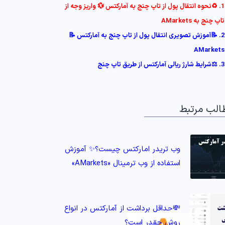
1. ♻️نحوه انتقال پول از تاپ چنج به آمارکتس 💱 واریز وجه از
تاپ چنج به AMarkets
2. 📝آموزش تصویری انتقال پول از تاپ چنج به آمارکتس 📝
AMarkets
3. ⚖️شرایط شارژ ریالی آمارکتس از طریق تاپ چنج
الب مرتبط
وب تریدر امارکتس چیست؟✨ آموزش
استفاده از وب ترمینال «AMarkets»
💸حداقل برداشت از آمارکتس در انواع
روش چقدر است؟