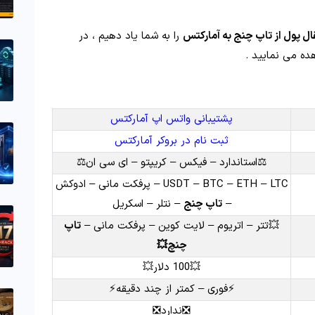
ال پول از تاپ چنج به آمارکتس
را به شما یاد دهیم ، در
ه می نمایید .
پشتیبانی واتس اپ آمارکتس
ثبت نام در بروکر آمارکتس
⚖️استاندارد – فیکس – کریپتو – ای سی ان⚖️
USDT – BTC – ETH – LTC – پرفکت مانی – ادوکش
–
تاپ چنج
– نتلر – اسکریل
💥تتر – اتریوم – لایت کوین – پرفکت مانی –
تاپ
چنچ💥
💥100 دلار💥
⚡️فوری – کمتر از چند دقیقه⚡️
❎ندارد❎