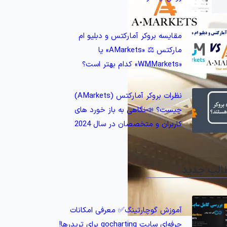
مقایسه بروکر آمارکتس و دبلیو ام
مارکتس ⚖️ «AMarkets» یا
«WMMarkets» کدام بهتر است؟
نظرات بروکر آمارکتس (AMarkets)
چیست؟ 📣نگاهی به باز خورد های
کاربران و متخصصان در سال 2024
الب جدید
آموزش گوچارتینگ✅ معرفی امکانات
حرفه‌ای سایت gocharting برای تریدرها!