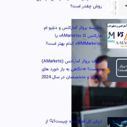
روش چقدر است؟
مقایسه بروکر آمارکتس و دبلیو ام
مارکتس ⚖️ «AMarkets» یا
«WMMarkets» کدام بهتر است؟
نظرات بروکر آمارکتس (AMarkets)
چیست؟ 📣نگاهی به باز خورد های
کاربران و متخصصان در سال 2024
الب جدید
ارزش کل قفل شده چیست؟🔍 از