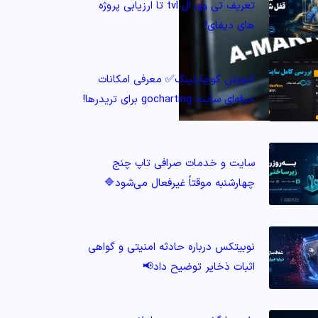
تعریف تی وی ال tvl تا ارزیابی پروژه‌
های دیفای!
آموزش گوچارتینگ✅ معرفی امکانات
حرفه‌ای سایت gocharting برای تریدرها!
سایت و خدمات صرافی تاپ‌ چنج
چهارشنبه موقتاً غیرفعال می‌شود🔷
نوبیتکس درباره حادثه امنیتی و گواهی
اثبات ذخایر توضیح داد📢