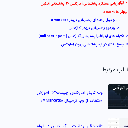
1. 💡ارزیابی عملکرد پشتیبانی آمارکتس ⚙️ پشتیبانی آنلاین
بروکر amarkets
1.1. جدول راهنمای پشتیبانی بروکر AMarkets
2.1. ویدیو پشتیبانی بروکر آمارکتس
2. 📢راه های ارتباط با پشتیبانی آمارکتس [online support]
3. جمع بندی درباره پشتیبانی بروکر آمارکتس
الب مرتبط
وب تریدر امارکتس چیست؟✨ آموزش
استفاده از وب ترمینال «AMarkets»
💸حداقل برداشت از آمارکتس در انواع