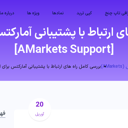
فی تاپ چنج
کپی ترید
نمادها
ویژه ها
درباره ما
 ارتباط با پشتیبانی آمارکتس
[AMarkets Support]
AMa)
بررسی کامل راه های ارتباط با پشتیبانی آمارکتس برای ایرانیان 🔆 [ort
20
فه
آوریل