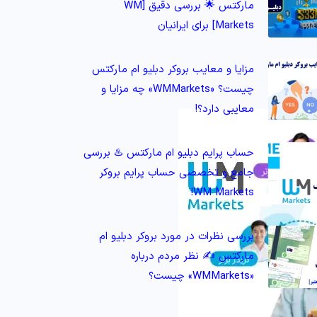
مارکتس 🌟 بررسی دقیق [WM
Markets] برای ایرانیان
مزایا و معایب بروکر دبلیو ام مارکتس
چیست؟ «WMMarkets» چه مزایا و
معایبی دارد؟!
حساب پرایم دبلیو ام مارکتس ♨️ بررسی
جامع و تخصصی حساب پرایم بروکر
WM Markets!
بررسی نظرات در مورد بروکر دبلیو ام
مارکتس ✍️ نظر مردم درباره
«WMMarkets» چیست؟