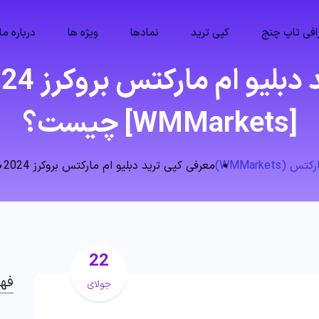
فی تاپ چنج
کپی ترید
نمادها
ویژه ها
درباره ما
[WMMarkets] چیست؟
WMMarket)
معرفی کپی ترید دبلیو ام مارکتس بروکرز 2024🔥حساب پم [WMMarkets] چیست؟
22
فه
جولای