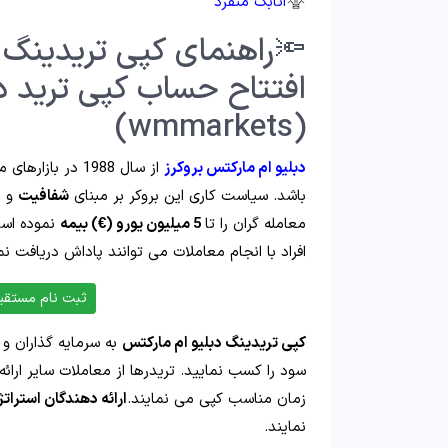
اتابک منفرد
🔦راهنمای کپی تریدینگ د
افتتاح حساب کپی ترید د
(wmmarkets)
دبلیو ام مارکتس بروکرز
از سال 1988 در 
باشد. سیاست کاری این بروکر بر مبنای
شفافیت
و
ح
معامله گران را تا
5 میلیون یورو (€) بیمه
نموده اس
افراد با انجام معاملات می توانند پاداش دریافت نم
ثبت نام مستقیم 
کپی تریدینگ دبلیو ام مارکتس
به سرمایه گذاران و 
سود را کسب نمایید. تریدرها از معاملات سایر ارائه
زمان مناسب کپی می نمایند.
ارائه دهندگان استرات
نمایند.