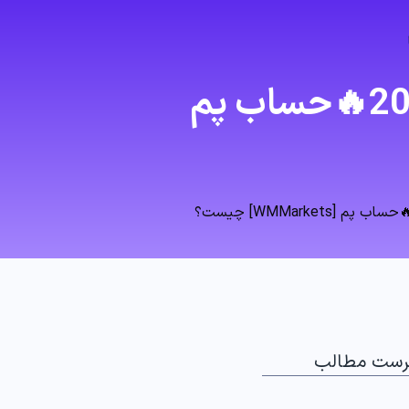
معرفی کپی ترید دبلیو ام مارکتس بروکرز 2024🔥حساب پم
رست مطالب