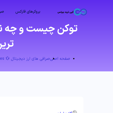
بروکرهای فارکس
صرا
ترین
صفحه اصلی
صرافی های ارز دیجیتال 💱 Exchanges