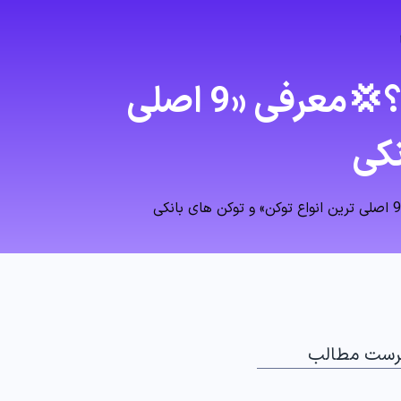
توکن چیست و چه نقشی در دنیای دیجیتال دارد؟💢معرفی «9 اصلی
نکی
رست مطالب