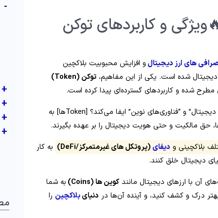
-
همه چیز درباره توکن ها
و افزایش محبوبیت بلاکچین
بهترین صرافی های ارز 
توکن (Token)
+
است که به طور چشمگیری در بازار ارزهای دیجیتال
+
و چه نقشی در “دنیای ارزهای دیجیتال” و “فناوری‌های نوین” ایفا می‌کند؟ [Tokenها] به‌
+
عنوان واحدهای دیجیتال، قادرند نمایندگی دارایی‌ها، ح
+
به‌ کار
(پروتکل های غیرمتمرکز/DeFi)
دیفای
در شبکه‌های م
گرفته شوند و خدمات و
به شما
کوین‌ ها (Coins)
انواع و تفاوت‌های آن با ارزهای 
را
بلاکچین
دنیای
کمک می‌کند تا دنیای پیچیده و جذاب تو
بط