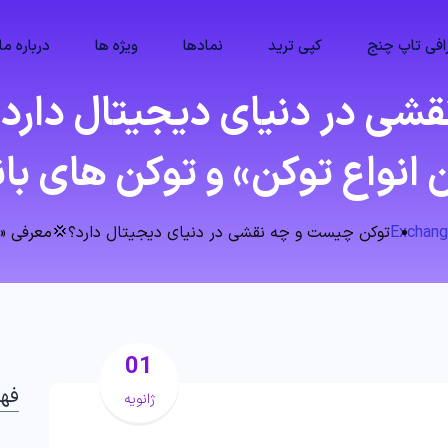
فی تاپ چنج
کپی ترید
نمادها
ویژه ها
درباره ما
 انواع توکن» و توکن های با
توکن چیست و چه نقشی در دنیای دیجیتال دارد؟💢معرفی «9 اصلی ترین انواع توکن» و توکن های بانکی
01
فه
ژانویه