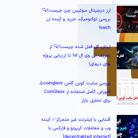
ارز دیجیتال سوئیس چیز چیست؟🔍
بررسی توکنومیک، خرید و آینده ارز
swch!
ارزش کل قفل شده چیست؟🔍 از
تعریف تی وی ال tvl تا ارزیابی پروژه‌
های دیفای!
بررسی سایت کوین گلس coinglass♨️
آموزش کامل استفاده از CoinGlass
برای تحلیل بازار
آشنایی با اینترنت غیر متمرکز✅ آینده
وب و معاملات کریپتو و فارکس با
[decentralized internet]