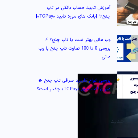
آموزش تایید حساب بانکی در تاپ
چنج✨ [بانک های مورد تایید «TCPay»]
وب مانی بهتر است یا تاپ چنج؟ ⚡️
بررسی 0 تا 100 تفاوت تاپ چنج با وب
مانی
بررسی انواع کارمزد صرافی تاپ چنج 🔥
میزان کمیسیون «TCPay» چقدر است؟
الب جدید