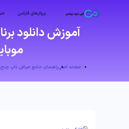
بروکرهای فارکس
صرا
موبایل آخ
صفحه اصلی
راهنمای جامع صرافی تاپ چنج (TCPay