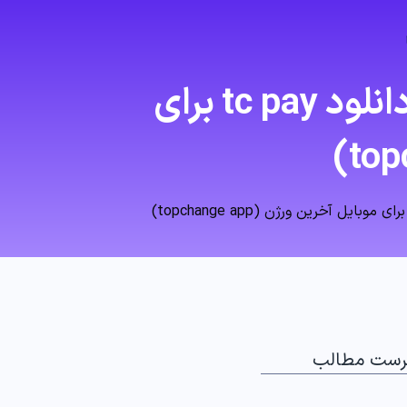
آموزش دانلود برنامه تاپ چنج برای اندروید📥 دانلود tc pay برای
رست مطالب