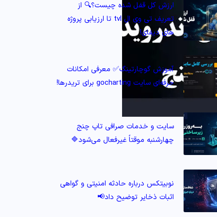
ارزش کل قفل شده چیست؟🔍 از
تعریف تی وی ال tvl تا ارزیابی پروژه‌
های دیفای!
آموزش گوچارتینگ✅ معرفی امکانات
حرفه‌ای سایت gocharting برای تریدرها!
سایت و خدمات صرافی تاپ‌ چنج
چهارشنبه موقتاً غیرفعال می‌شود🔷
نوبیتکس درباره حادثه امنیتی و گواهی
اثبات ذخایر توضیح داد📢