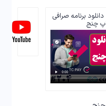
دانلود برنامه صرافی
پ چنج
 چنج