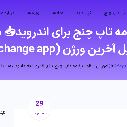
فی تاپ چنج
کپی ترید
نمادها
ویژه ها
درباره ما
رین ورژن (topchange app)
)
آموزش دانلود برنامه تاپ چنج برای اندروید📥 دانلود tc pay برای موبایل آخرین ورژن (topchange app)
29
فه
مارس