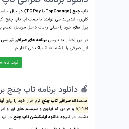
تاپ چنج (TopChange یا TC Pay)
در حال حاضر 
کاربران اندروید می‌ توانند با نصب اپ تاپ چنج، ک
پول‌ های خود را خیلی راحت داخل موبایل انجام ب
در این بخش به بررسی
برنامه های صرافی تی سی 
این صرافی را با شما به اشتراک می گذاریم.
ثبت نام م
🍎 دانلود برنامه تاپ چنج برای ا
متاسفانه
صرافی تاپ چنج
نرم افزار خود را برای
آیف
1404)!
و افرادی که آیفون و سیستم های آی او اس د
باشند. در نتیجه
دانلود اپلیکیشن تاپ چنج
در اپ ا