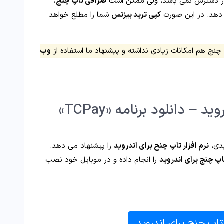
ر دسترس نمی باشد، ولی ممکن است
صرافی تاپ چنج
،
 دهد. در این صورت
کپی ترید بیزنس
شما را مطلع خواهد
اپ چنج هم امکانات زیادی نداشته و پیشنهاد ما استفاده از
وب
📲 دانلود تاپ چنج برای اندروید – دانلود برنامه «TCPay»
یدی،
نرم افزار تاپ چنح برای اندروید
را پیشنهاد می دهد.
تاپ چنج برای اندروید
را انجام داده و در موبایل خود نصب
 تاپ چنج برای اندروید