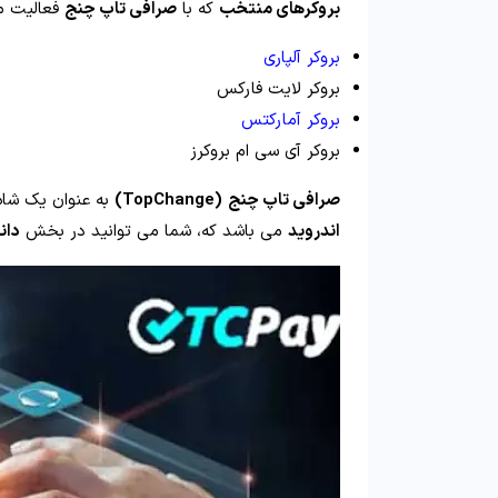
بروکرهای منتخب
که با
صرافی تاپ چنج
فعالیت می
بروکر آلپاری
بروکر لایت فارکس
بروکر آمارکتس
بروکر آی سی ام بروکرز
صرافی تاپ چنج
(TopChange)
به عنوان یک شاه ر
اندروید
می باشد که، شما می توانید در بخش
دان