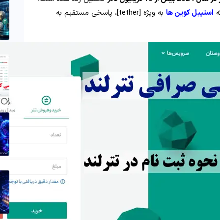
ه
استیبل کوین ها
به ویژه [tether]، پاسخی مستقیم به