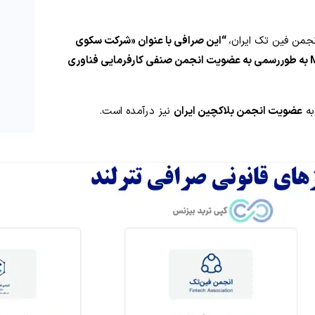
جمن فین تک ایران،
“این صرافی با عنوان «شرکت سکوی
تبادل فردا» و با شماره عضویت M/140192/10534 به‌ طوررسمی به عضویت انجمن صنفی‌ کارفرمایی فناوری‌
به
عضویت انجمن بلاکچین ایران
نیز درآمده است.