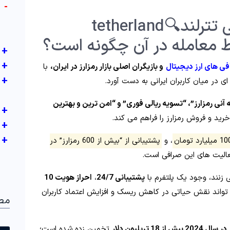
-
0 تا 100 آشنایی با صرافی تترلند🔍tetherland
 معامله در آن چگونه است؟
+
+
ی های ارز دیجیتال
و بازیگران اصلی بازار رمزارز در ایران،
با
+
آنی رمزارز”، “تسویه ریالی فوری” و “امن ترین و بهترین
+
خرید و فروش رمزارز را فراهم می‌ کند.
+
+
، و
پشتیبانی از “بیش از 600 رمزارز” در
عالیت‌ های این صرافی است.
 زنند، وجود یک پلتفرم با
پشتیبانی 24/7
،
احراز هویت 10
 تواند نقش حیاتی در کاهش ریسک و افزایش اعتماد کاربران
مط
 18 تریلیون دلار
تخمین زده شده است؛