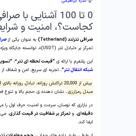
گلاره ابراهیمی
کجاست؟، امنیت و شرایط
صرافی تترلند (Tetherland)
به‌ عنوان یکی از
صراف
تمرکز بر «تبادل تتر (USDT)»، توانسته جایگاه ویژه‌ ای در میان کاربران ایرانی به‌ دست آورد.
این پلتفرم با ارائه‌ ی
“قیمت لحظه‌ ای تتر”
،
“تسویه 
شبکه انتقال تتر
“
، تجربه‌ ای سریع، امن و شفاف از 
بیش از 20,000 تراکنش روزانه، تبادل روزانه بالای 100 میلیارد تومان
مبدل رمزارزی
، نشان‌ دهنده‌ ی حجم بالا و تنوع ف
در بازاری که نوسان، سرعت و امنیت حرف اول را می‌
دقیقه‌ای
، و
تمرکز بر شفافیت در قیمت‌ گذاری
، می‌
ایفا کند.
از طرفی، طبق داده‌ های جهانی،
حجم معاملات تتر در سال 2024 بیش از