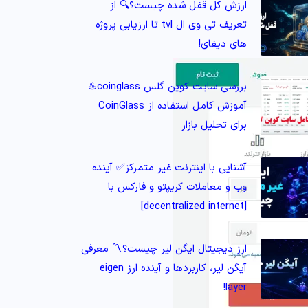
ارزش کل قفل شده چیست؟🔍 از
تعریف تی وی ال tvl تا ارزیابی پروژه‌
های دیفای!
بررسی سایت کوین گلس coinglass♨️
آموزش کامل استفاده از CoinGlass
برای تحلیل بازار
آشنایی با اینترنت غیر متمرکز✅ آینده
وب و معاملات کریپتو و فارکس با
[decentralized internet]
ارز دیجیتال ایگن لیر چیست؟〽️ معرفی
آیگن لیر، کاربردها و آینده ارز eigen
layer!