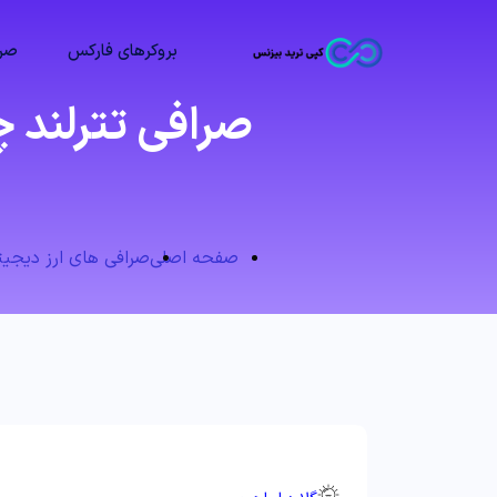
بروکرهای فارکس
صرا
صفحه اصلی
صرافی های ارز دیجیتال 💱 s