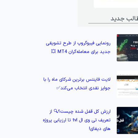
الب جدید
رونمایی فیبوگروپ از طرح تشویقی
جدید برای معامله‌گران MT4 💥
لایت فایننس برترین شرکای ماه را با
جوایز نقدی انتخاب می‌کند✅
ارزش کل قفل شده چیست؟🔍 از
تعریف تی وی ال tvl تا ارزیابی پروژه‌
های دیفای!