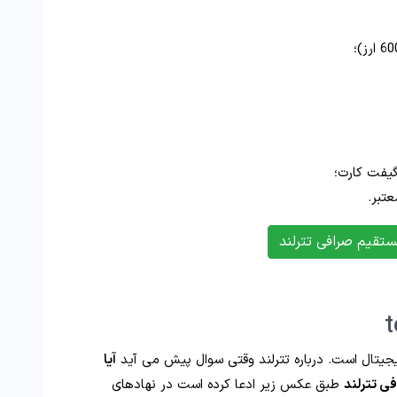
گیفت کارت؛
تبر.
ستقیم صرافی تترلند
جیتال است. درباره تترلند وقتی سوال پیش می آید
آیا
ی تترلند
طبق عکس زیر ادعا کرده است در نهادهای