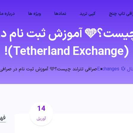
فی تاپ چنج
کپی ترید
نمادها
ویژه ها
درباره ما
صرافی تترلند چیست؟🩵 آموزش ث
(Tetherland Exchange)!
Exchange
صرافی تترلند چیست؟🩵 آموزش ثبت نام در صرافی تترلند (Tetherland Exchange)!
14
فه
آوریل