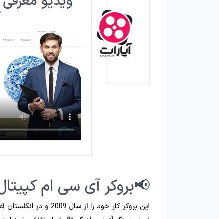
ویدیو معرفی 
ک
📢بروکر آی سی ام کپیت