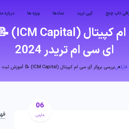
فی تاپ چنج
کپی ترید
نمادها
ویژه ها
درباره ما
بررسی بروک
ای سی ام تریدر 2024
 فارکس
بررسی بروکر آی سی ام کپیتال (ICM Capital) 📝 آموزش ثبت نام در ای سی ام تریدر 2024
06
فه
مارس