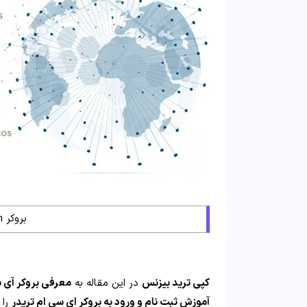
بروکر icm – سایت اصلی
کپی ترید بیزنس
در این مقاله به
معرفی بروکر آی سی ام ک
آموزش ثبت نام و ورود به بروکر ای سی ام تریدر
را 