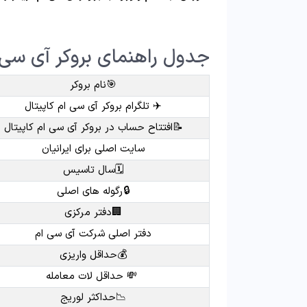
جدول راهنمای بروکر آی سی 
🎯نام بروکر
✈️ تلگرام بروکر آی سی ام کاپیتال
📝افتتاح حساب در بروکر آی سی ام کاپیتال
سایت اصلی برای ایرانیان
🗓سال تاسیس
🔒رگوله های اصلی
🏢دفتر مرکزی
دفتر اصلی شرکت آی سی ام
💰حداقل واریزی
💸 حداقل لات معامله
📉حداکثر لوریج