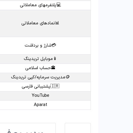
💻پلتفرمهای معاملاتی
📊نمادهای معاملاتی
💳شارژ و برداشت
📱موبایل تریدینگ
🕋حساب اسلامی
🪙مدیریت سرمایه/کپی تریدینگ
🇮🇷پشتیبانی فارسی
YouTube
Aparat