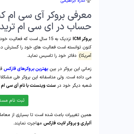
گلاره ابراهیمی
معرفی بروکر آی سی ام کپی
حساب در ای سی ام تریدر
بروکر ICM
نزدیک به 15 سال است که فعالیت خود را در
کنون توانسته است فعالیت های خود را گسترش ده
آمریکا)
دفاتر خود را تاسیس نماید.
زمانی این بروکر در بین
بهترین بروکرهای فارکس
قر
می داده است. ولی متاسفانه این بروکر طی مشکلات
شعبه دیگر خود در
سنت وینسنت با نام آی سی ام ت
ثبت نام مستق
همین تغییرات باعث شده است تا بسیاری از معامله 
آلپاری و بروکر لایت فارکس
مهاجرت نمایند.