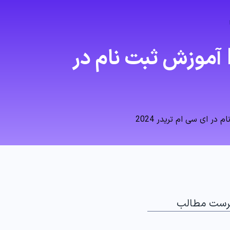
ر آی سی ام کپیتال (ICM Capital) 📝 آموزش ثبت نام در
رست مطالب