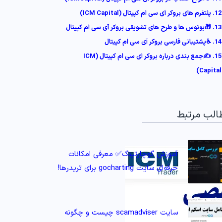
12. پلتفرم های بروکر آی سی ام کپیتال (ICM Capital)
13. 🎁بونوس ها و طرح های تشویقی بروکر آی سی ام کپیتال
14. ♿️پشتیبانی فارسی بروکر آی سی ام کپیتال
15. ✍️جمع بندی درباره بروکر ای سی ام کپیتال (ICM
Capital)
الب مرتبط
آموزش گوچارتینگ✅ معرفی امکانات
حرفه‌ای سایت gocharting برای تریدرها!
سایت scamadviser چیست و چگونه