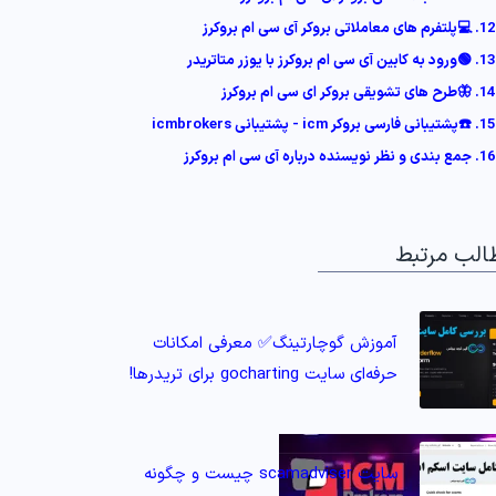
12. 💻پلتفرم های معاملاتی بروکر آی سی ام بروکرز
13. 🟢ورود به کابین آی سی ام بروکرز با یوزر متاتریدر
14. 🦋طرح های تشویقی بروکر ای سی ام بروکرز
15. ☎️پشتیبانی فارسی بروکر icm - پشتیبانی icmbrokers
16. جمع بندی و نظر نویسنده درباره آی سی ام بروکرز
الب مرتبط
آموزش گوچارتینگ✅ معرفی امکانات
حرفه‌ای سایت gocharting برای تریدرها!
سایت scamadviser چیست و چگونه