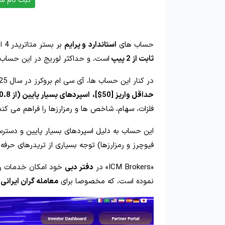
ثبت نام مس
حساب‌ های
استاندارد
و پرایم
بر بستر متاتریدر 4 اجرا می‌ شوند؛ حداقل واریز
ثابت از 2 پیپ
است، و حداکثر لوریج در این حساب تا 1:400 ا
در کنار این حساب‌ ها، آی‌ سی‌ ام بروکرز در سال 2025
حداقل واریز [50$]،
اسپردهای بسیار پایین (از 0.8 پیپ) و
فلزات، سهام، شاخص‌ ها و رمزارزها را فراهم می‌ کند
این حساب به دلیل اسپردهای بسیار پایین و دسترسی
فیوچرز و رمزارزها) توجه بسیاری از تریدرهای حرفه‌
«ICM Brokers» در
دفتر دبی
خود امکان خدمات رسا
نموده است، که مخصوصا برای
معامله گران ایرانی
ب