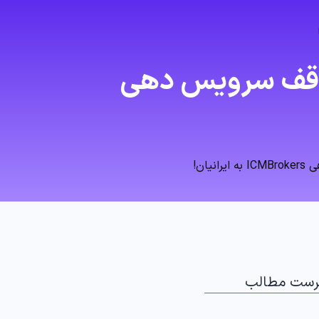
توقف سرویس‌ دهی
ان!
رست مطالب