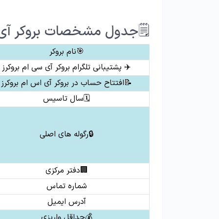
🗒جدول مشخصات بروکر آی سی ام بر
🎯نام بروکر
✈️ پشتیبانی تلگرام بروکر آی سی ام بروکرز
📝افتتاح حساب در بروکر آی اس ام بروکرز
🗓سال تاسیس
🔒رگوله های اصلی
🏢دفتر مرکزی
شماره تماس
آدرس ایمیل
💰حداقل واریزی