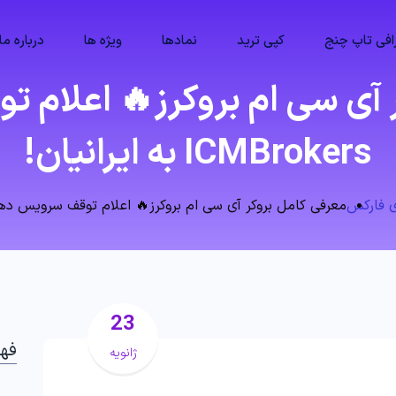
فی تاپ چنج
کپی ترید
نمادها
ویژه ها
درباره ما
 آی سی ام بروکرز🔥 اعلام 
ICMBrokers به ایرانیان!
ی فارکس
معرفی کامل بروکر آی سی ام بروکرز🔥 اعلام توقف سرویس‌ دهی ICMBrokers به ایرانی
23
فه
ژانویه