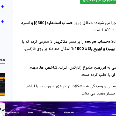
تقیم آی سی ام بروکرز
+
+
حساب استاندارد [300$] و اسپرد
ست.
«حساب
edge»
را بر بستر
متاتریدر
5
معرفی کرده که با
لوریج بالا تا 1:1000
امکان معامله بر روی فارکس،
.
مط
 به ابزارهای متنوع (فارکس، فلزات، شاخص‌ ها، سهام،
 ای را جلب کرده است.
نی و رسیدگی به مشکلات تریدرهای خاورمیانه را فراهم
سیار مفید می باشد.