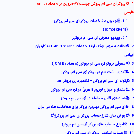
1. 🔆بروکر آی سی ام بروکرز چیست؟✅مروری بر icm brokers
فارسی
1.1. 🗒جدول مشخصات بروکر آی سی ام بروکرز
(icmbrokers)
2.1. ویدیو معرفی آی سی ام بروکرز
2. 🚫اطلاعیه مهم: توقف ارائه خدمات ICM Brokers به کاربران
ایرانی
3. 📢معرفی بروکر آی سی ام بروکرز (ICM Brokers)
4. 📝آموزش ثبت نام در بروکر آی سی ام بروکرز
5. 🔒رگوله آی سی ام بروکرز - کلاهبرداری بروکر icm
6. 📉مقدار و میزان لوریج (اهرم) در آی سی ام بروکرز
7. 📚نمادهای قابل معامله در آی سی ام بروکرز
8. 💫آی سی ام بروکرز بهترین بروکر برای معاملات طلا در ایران
9. 💳روش های شارژ حساب بروکر آی سی ام بروکرز💳
10. ⚖️انواع حساب های بروکر آی سی ام بروکرز
11. 🕌حساب اسلامی بروکر آی سی ام بروکرز