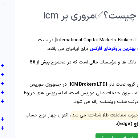
-
🔆بروکر آی سی ام بروکرز چیست؟✅مروری بر icm
با نام تجاری [International Capital Markets Brokers LLC] در سنت
ه
بهترین بروکرهای فارکس
برای ایرانیان می باشد.
ه بانک‌ ها و مؤسسات مالی است که در مجموع
بیش از 56
+
+
+
ن گروه تحت نام
[ICM Brokers LTD]
در جمهوری موریس
+
 و دارای مجوز «Investment Dealer» از کمیسیون خدمات مالی موریس است، اما سرویس‌ های مربوط
+
ی محبوب معاملات طلا شناخته می‌ شد
، اکنون چهار نوع حساب
+
Edg).
+