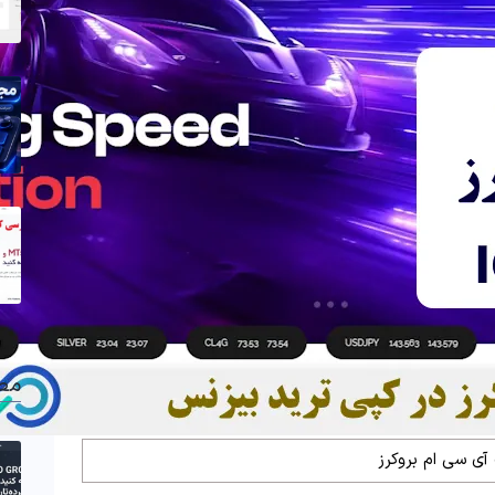
مط
آی سی ام بروکرز