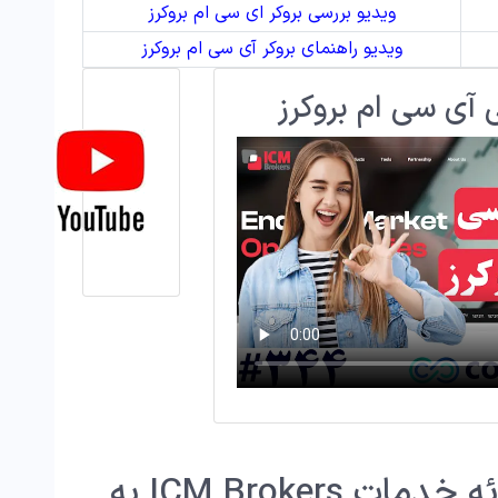
ویدیو بررسی بروکر ای سی ام بروکرز
ویدیو راهنمای بروکر آی سی ام بروکرز
 آی سی ام بروکرز
🚫اطلاعیه مهم: توقف ارائه خدمات ICM Brokers به