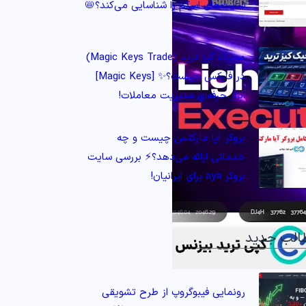
سایت‌های اسکم را شناسایی می‌کند؟📛
مجیک کیز ترید (Magic Keys Trade)
در فارکس چیست؟✨ [Magic Keys]
ابزار حرفه‌ای مدیریت معاملات!
بروکر آیا مارکتس چیست و چه
خدماتی ارائه می‌دهد؟⚡️ بررسی سایت
بروکر aya برای ایرانیان!
الب جدید
رونمایی فیبوگروپ از طرح تشویقی