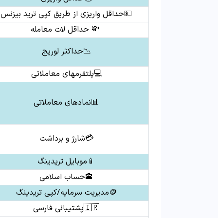
💵حداقل واریزی از طریق کپی ترید بیزنس
💸 حداقل لات معامله
📉حداکثر لوریج
💻پلتفرمهای معاملاتی
📊نمادهای معاملاتی
💳شارژ و برداشت
📱موبایل تریدینگ
🕋حساب اسلامی
🪙مدیریت سرمایه/کپی تریدینگ
🇮🇷پشتیبانی فارسی