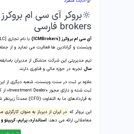
اتابک منفرد
brokers فارسی
آی سی ام بروکرز (ICMBrokers)
وینسنت و گرانادین ها فعالیت می نماید و از جمل
تیم مدیریتی این شرکت متشکل از مدیران باسابق
سال
تجربه در حوزه مالی و فناوری دارند.
علاوه بر ثبت در سنت وینسنت، شعبه دیگری از ای
ثبت شده
به قراردادهای ما به‌ التفاوت (CFD) عمدتاً زیرنظر شرکت سنت وینسنت ارائه می‌ شود.
این بروکر که
در ایران از دیرباز به‌ عنوان کارگزار
معاملاتی ارائه می‌ دهد:
استاندارد، پرایم، کریپتو و اِج (e