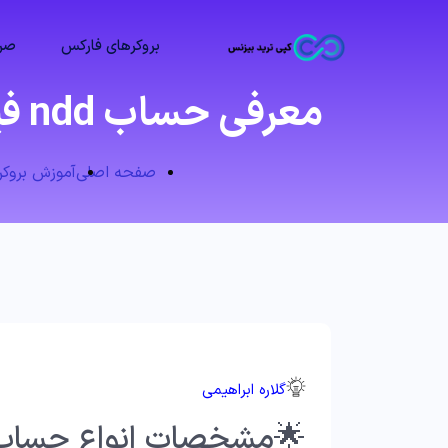
بروکرهای فارکس
صرا
معرفی حساب ndd فیبوگروپ 💥 بهترین حساب فیبوگروپ کدام است؟
صفحه اصلی
آموزش بروکر فیبو
گلاره ابراهیمی