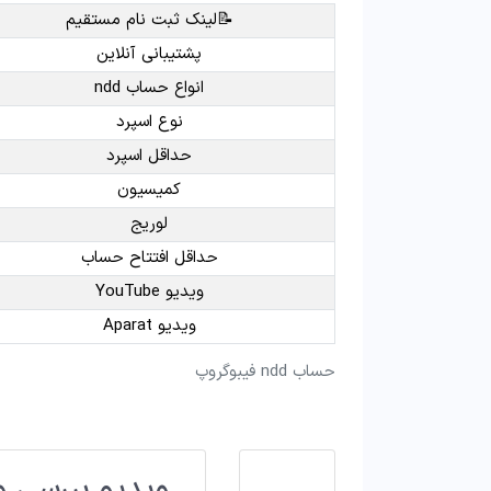
📝لینک ثبت نام مستقیم
پشتیبانی آنلاین
انواع حساب ndd
نوع اسپرد
حداقل اسپرد
کمیسیون
لوریج
حداقل افتتاح حساب
ویدیو YouTube
ویدیو Aparat
حساب ndd فیبوگروپ