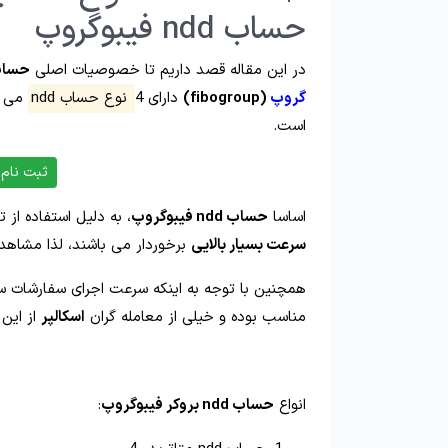
حساب ndd فیبوگروپ
در این مقاله قصد داریم تا خصوصیات اصلی
حساب های 
گروپ
(fibogroup)
دارای 4
نوع حساب ndd
است.
ثبت نام مستق
اساسا
حساب ndd فیبوگروپ
، به دلیل استفاده از 
سرعت بسیار بالایی
برخوردار می باشند، لذا مشاهد
همچنین با توجه به اینکه سرعت اجرای سفارشات س
مناسب بوده و خیلی از معامله گران
اسکالپر
از این 
انواع
حساب ndd بروکر فیبوگروپ
: