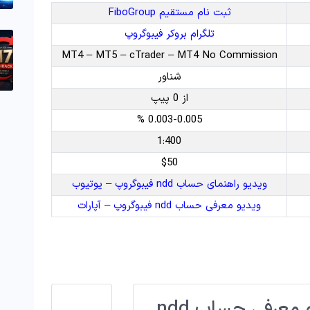
ثبت نام مستقیم FiboGroup
تلگرام بروکر فیبوگروپ
MT4 – MT5 – cTrader – MT4 No Commission
شناور
از 0 پیپ
0.003-0.005 %
1:400
$50
ویدیو راهنمای حساب ndd فیبوگروپ – یوتیوب
ویدیو معرفی حساب ndd فیبوگروپ – آپارات
ویدیو بررسی و معرفی حساب ndd