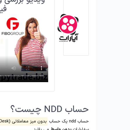
فی
حساب NDD چیست؟
حساب ndd یک حساب
بدون میز معاملاتی (No Dealing Desk)
سفارشات
بدون واسط
می باشد.