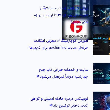
ارزش کل قفل شده چیست؟🔍 از
تعریف تی وی ال tvl تا ارزیابی پروژه‌
های دیفای!
آموزش گوچارتینگ✅ معرفی امکانات
حرفه‌ای سایت gocharting برای تریدرها!
سایت و خدمات صرافی تاپ‌ چنج
چهارشنبه موقتاً غیرفعال می‌شود🔷
نوبیتکس درباره حادثه امنیتی و گواهی
اثبات ذخایر توضیح داد📢