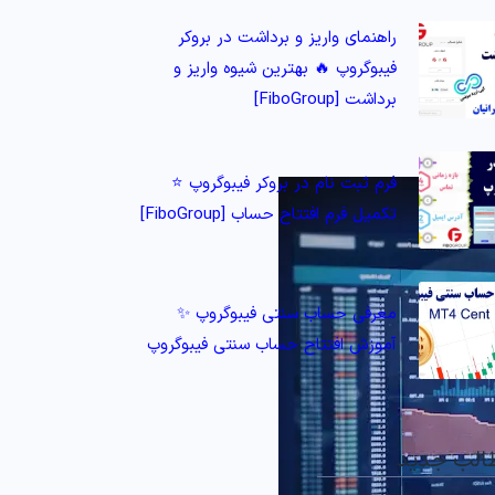
راهنمای واریز و برداشت در بروکر
فیبوگروپ 🔥 بهترین شیوه واریز و
برداشت [FiboGroup]
فرم ثبت نام در بروکر فیبوگروپ ⭐️
تکمیل فرم افتتاح حساب [FiboGroup]
معرفی حساب سنتی فیبوگروپ ✨
آموزش افتتاح حساب سنتی فیبوگروپ
الب جدید