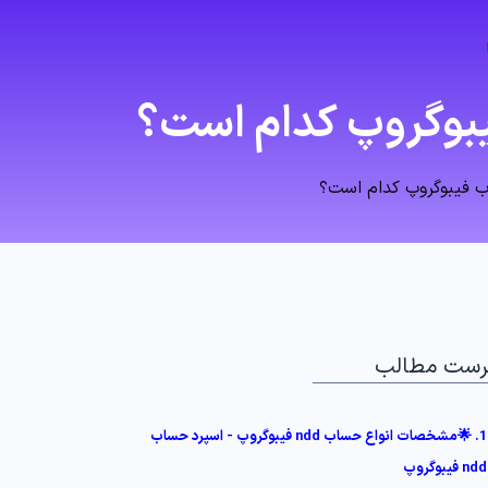
رست مطالب
1. 🌟مشخصات انواع حساب ndd فیبوگروپ - اسپرد حساب
ndd فیبوگروپ