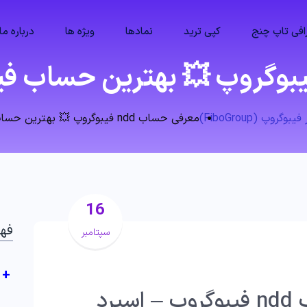
فی تاپ چنج
کپی ترید
نمادها
ویژه ها
درباره ما
گروپ (FiboGroup)
معرفی حساب ndd فیبوگروپ 💥 بهترین حساب فیبوگروپ کدام است؟
16
فه
سپتامبر
+
🌟مشخصات انواع حساب ndd فیبوگروپ – اسپرد