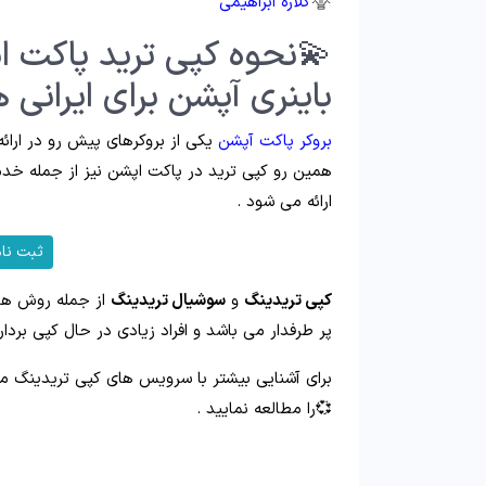
گلاره ابراهیمی
💫نحوه کپی ترید پاکت ا
باینری آپشن برای ایرانی ه
بروکر پاکت آپشن
یکی از بروکرهای پیش رو در ارائه
همین رو کپی ترید در پاکت اپشن نیز از جمله خدما
ارائه می شود .
ثبت نام
کپی تریدینگ
و
سوشیال تریدینگ
از جمله روش ها
پر طرفدار می باشد و افراد زیادی در حال کپی بردا
برای آشنایی بیشتر با سرویس های کپی تریدینگ می
💞را مطالعه نمایید .