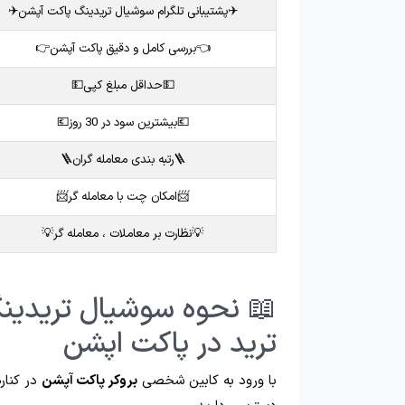
✈️پشتیبانی تلگرام سوشیال تریدینگ پاکت آپشن✈️
👈بررسی کامل و دقیق پاکت آپشن👉
💵حداقل مبلغ کپی💵
💶بیشترین سود در 30 روز💶
🪜رتبه بندی معامله گران🪜
📨امکان چت با معامله گر📨
💡نظارت بر معاملات ، معامله گر💡
📖 نحوه سوشیال تریدین
ترید در پاکت اپشن
با ورود به کابین شخصی
بروکر پاکت آپشن