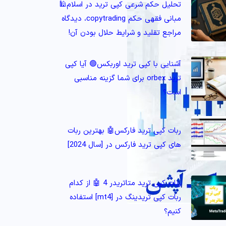
تحلیل حکم شرعی کپی ترید در اسلام🕌
مبانی فقهی حکم copytrading، دیدگاه
مراجع تقلید و شرایط حلال بودن آن!
آشنایی با کپی ترید اوربکس🟢 آیا کپی
ترید orbex برای شما گزینه مناسبی
است؟
ربات کپی ترید فارکس🤖 بهترین ربات‌
های کپی ترید فارکس در [سال 2024]
ربات کپی ترید متاتریدر 4 🤖 از کدام
ربات کپی تریدینگ در [mt4] استفاده
کنیم؟