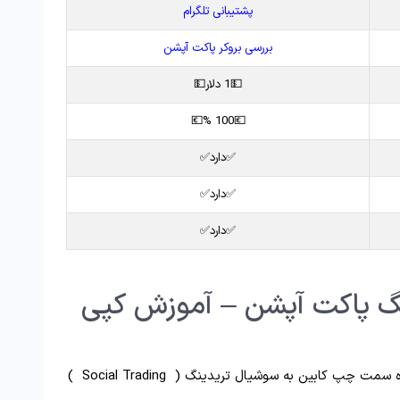
پشتیبانی تلگرام
بررسی بروکر پاکت آپشن
💵1 دلار💵
💶100 %💶
✅دارد✅
✅دارد✅
✅دارد✅
گ پاکت آپشن – آموزش کپی
در کناره سمت چپ کابین به سوشیال تریدینگ ( Social Trading )