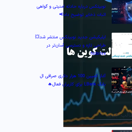
نوبیتکس درباره حادثه امنیتی و گواهی
اثبات ذخایر توضیح داد📢
اپلیکیشن جدید نوبیتکس منتشر شد💥
طراحی تازه و دسترسی آسان‌تر در
Nobitex
آغاز کمپین 100 هزار دلاری صرافی ال
بانک LBank برای کاربران فعال🔥
الب جدید