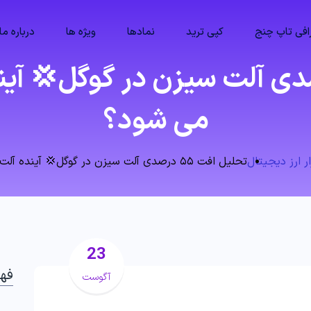
فی تاپ چنج
کپی ترید
نمادها
ویژه ها
درباره ما
افت ۵۵ درصدی آلت سیزن در گوگل💢
می‌ شود؟
ار ارز دیجیتال
تحلیل افت ۵۵ درصدی آلت سیزن در گوگل💢 آینده آلت کوین‌ ها چه می‌ شود؟
23
فه
آگوست