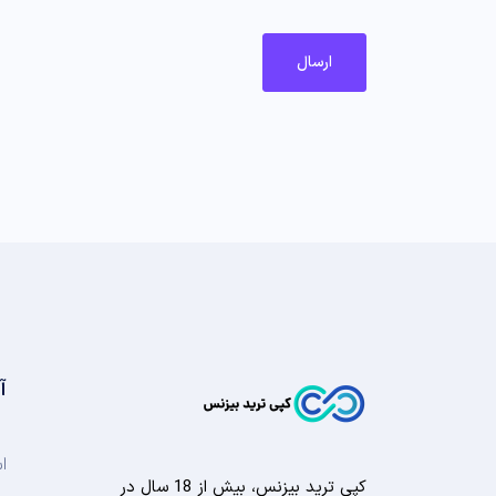
آ
ا
کپی ترید بیزنس، بیش از 18 سال در