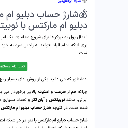
گلاره ابراهیمی
💰شارژ حساب دبلیو ام ما
دبلیو ام مارکتس با نوبی
انتقال پول به بروکرها برای شروع معاملات یک ام
برای اینکه تمام افراد بتوانند به راحتی سرمایه خود 
است.
ثبت نام مستقیم 
همانطور که می دانید یکی از روش های بسیار رایج
چراکه هم از
سرعت
و
امنیت
بالایی برخوردار می ب
ایرانی، مانند
نوبیتکس
و
آبان تتر
و تعداد بسیاری د
شده است، در نتیجه
شارژ حساب دبلیو ام مارکتس با
شارژ حساب دبلیو ام مارکتس با تتر