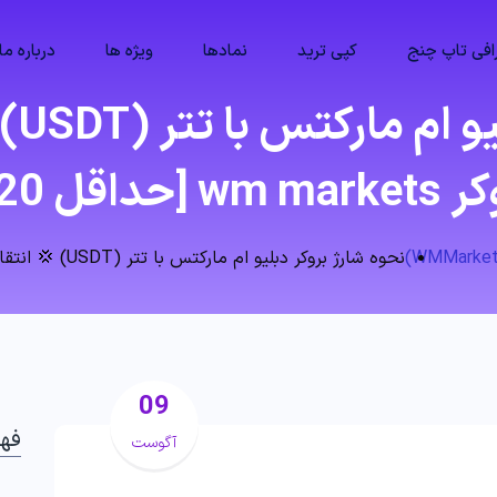
فی تاپ چنج
کپی ترید
نمادها
ویژه ها
درباره ما
wm  [حداقل 20$]
نحوه شارژ بروکر دبلیو ام مارکتس با تتر (USDT) 💢 انتقال tether به بروکر wm markets [حداقل 20$]
09
فه
آگوست