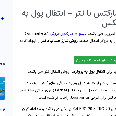
رکتس با تتر – انتقال پول به
+
تکس
ر ضروری می باشد،
دبلیو ام مارکتس بروکرز
(wmmarkets)
را به بروکر انتقال دهند،
روش شارژ حساب با تتر
را ایجاد کرده
در دبلیو ام مارکتس بروکر
مط
، برای
انتقال پول به بروکرها
، روش انتقال
تتر
می باشد.
اشد، و هم اینکه به دلیل وجود صرافی های آنلاین متعدد
یگر، امکان
تبدیل ریال به تتر (Tether)
برای ایرانی ها فراهم
 تتر
برای ایرانی ها هم بسیار راحت تر شده است.
در دو شبکه انتقال TRC-20 و ERC-20 امکان پذیر می باشد و معامله گران