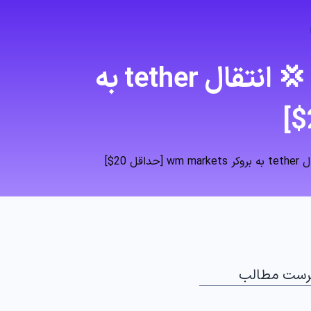
نحوه شارژ بروکر دبلیو ام مارکتس با تتر (USDT) 💢 انتقال tether به
رست مطالب