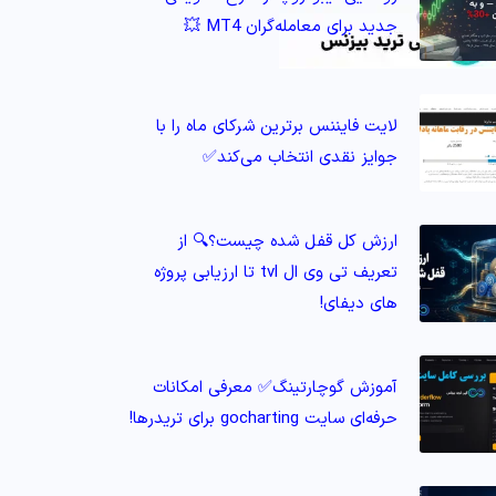
جدید برای معامله‌گران MT4 💥
لایت فایننس برترین شرکای ماه را با
جوایز نقدی انتخاب می‌کند✅
ارزش کل قفل شده چیست؟🔍 از
تعریف تی وی ال tvl تا ارزیابی پروژه‌
های دیفای!
آموزش گوچارتینگ✅ معرفی امکانات
حرفه‌ای سایت gocharting برای تریدرها!