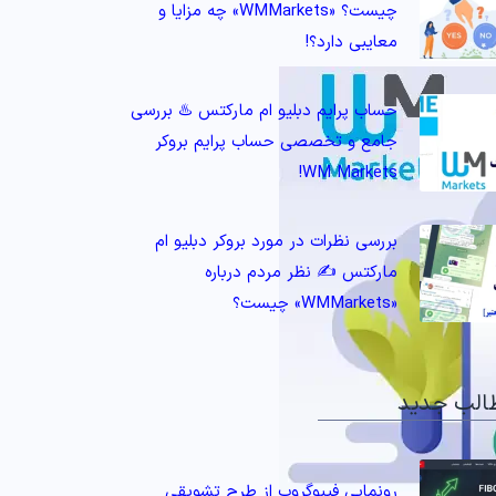
چیست؟ «WMMarkets» چه مزایا و
معایبی دارد؟!
حساب پرایم دبلیو ام مارکتس ♨️ بررسی
جامع و تخصصی حساب پرایم بروکر
WM Markets!
بررسی نظرات در مورد بروکر دبلیو ام
مارکتس ✍️ نظر مردم درباره
«WMMarkets» چیست؟
الب جدید
رونمایی فیبوگروپ از طرح تشویقی