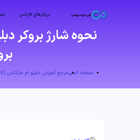
بروکرهای فارکس
صرا
بروکر markets
صفحه اصلی
مرجع آموزش دبلیو ام مارکتس (WMMarkets)