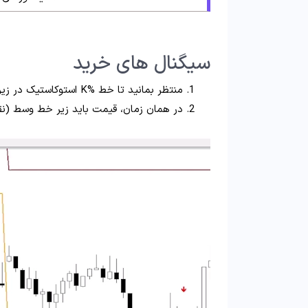
سیگنال‌ های خرید
منتظر بمانید تا خط %K استوکاستیک در زیر خط میانی (خط %D) یک تقاطع صعودی انجام دهد؛
در همان زمان، قیمت باید زیر خط وسط (نقط