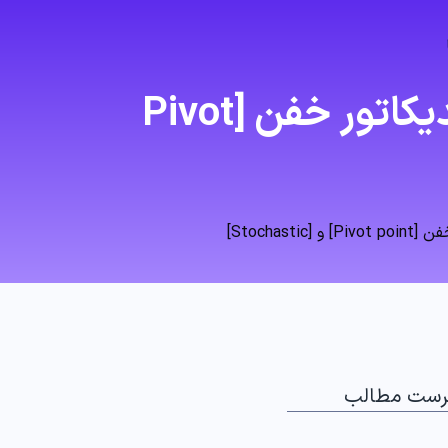
آموزش استراتژی حرفه ای فارکس🔆ترکیب دو اندیکاتور خفن [Pivot
Stocha]
رست مطالب