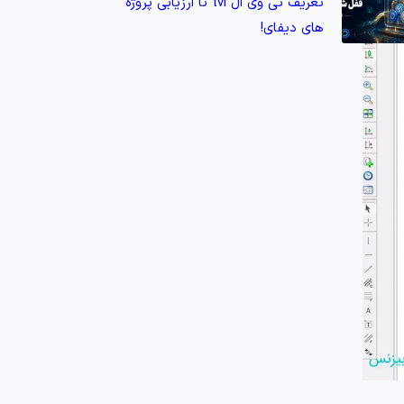
تعریف تی وی ال tvl تا ارزیابی پروژه‌
های دیفای!