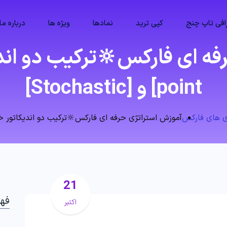
فی تاپ چنج
کپی ترید
نمادها
ویژه ها
درباره ما
point] و [Stochastic]
ی های فارکس
آموزش استراتژی حرفه ای فارکس🔆ترکیب دو اندیکاتور خفن [Pivot point] و [stic
21
فه
اکتبر