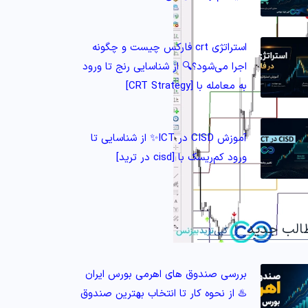
استراتژی crt فارکس چیست و چگونه
اجرا می‌شود؟🔍 از شناسایی رنج تا ورود
به معامله با [CRT Strategy]
آموزش CISD در ICT✨ از شناسایی تا
ورود کم‌ریسک با [cisd در ترید]
الب جدید
بررسی صندوق های اهرمی بورس ایران
♨️ از نحوه کار تا انتخاب بهترین صندوق