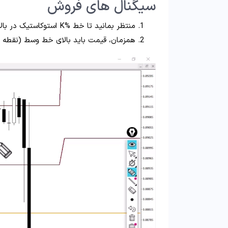
سیگنال‌ های فروش
منتظر بمانید تا خط %K استوکاستیک در بالای خط میانی (خط %D) یک تقاطع نزولی ایجاد کند؛
همزمان، قیمت باید بالای خط وسط (نقطه 