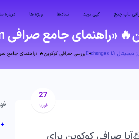
فی تاپ چنج
کپی ترید
نمادها
ویژه ها
درباره ما
ای جامع صرافی kucoin برای ایرانیان»
جیتال 💱 Exchanges
بررسی صرافی کوکوین🔥 «راهنمای جامع صرافی kucoin برای ایرا
27
فه
فوریه
+
آیا صرافی کوکوین برای