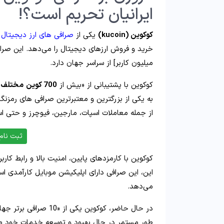
ایرانیان تحریم است؟!
کوکوین (kucoin)
یکی از
صرافی های ارز دیجیتال
م
خرید و فروش ارزهای دیجیتال را می‌دهد. این صر
میلیون کاربر] از سراسر جهان دارد.
کوکوین با پشتیبانی از «بیش از
700 کوین
مختلف
به یکی از بزرگترین و معتبرترین صرافی‌ های رمزن
از جمله معاملات اسپات، مارجین، فیوچرز و حتی است
ثبت نام مس
کوکوین با کارمزدهای پایین، امنیت بالا و رابط کاربر
این، این صرافی دارای اپلیکیشن موبایل کارآمدی اس
می‌دهد.
در حال حاضر، کوکوین یک
طور مستمر در حال بهبود و توسعه خدمات خود می