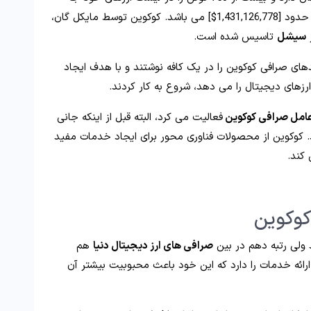
داده است و حجم معاملات کوکوین طی 24 ساعت حدود [1,431,126,778$] می باشد. کوکوین توسط مایکل گان،
ر
سیشل
تاسیس شده است.
یکل و اریک اولین کدهای صرافی کوکوین را در یک کافه نوشتند و با هدف ایجاد
زهای دیجیتال را می‌ دهد، شروع به کار کردند.
امل صرافی کوکوین
فعالیت می کرد، البته قبل از اینکه جانی
 کوکوین از محصولات فناوری محور برای ایجاد خدمات مفید
 کند.
کوکوین
ولی رتبه دهم در بین
صرافی های ارز دیجیتال دنیا
هم
 ارائه خدمات را دارد که این خود باعث محبوبیت بیشتر آن