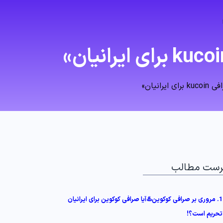
نیان»
رست مطالب
1. مروری بر صرافی کوکوین♨️آیا صرافی کوکوین برای ایرانیان
تحریم است؟!