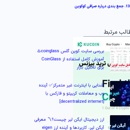
13. جمع بندی درباره صرافی کوکوین
الب مرتبط
بررسی سایت کوین گلس coinglass♨️
آموزش کامل استفاده از CoinGlass
برای تحلیل بازار
آشنایی با اینترنت غیر متمرکز✅ آینده
وب و معاملات کریپتو و فارکس با
[decentralized internet]
ارز دیجیتال ایگن لیر چیست؟〽️ معرفی
آیگن لیر، کاربردها و آینده ارز eigen