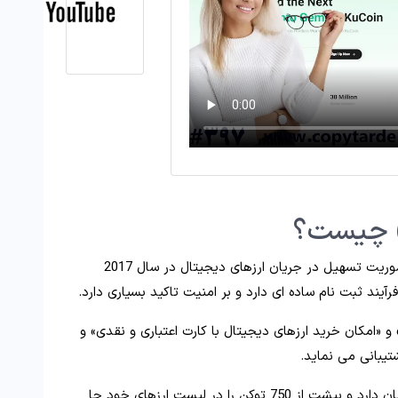
یک صرافی ارز دیجیتال می باشد که با ماموریت تسهیل در جریان ارزهای دیجیتال در سال 2017
ند ثبت نام ساده ای دارد و بر امنیت تاکید بسیاری دارد.
ز «معاملات داخلی P2P» و «امکان خرید ارزهای دیجیتال با کارت اعتباری و نقدی» و
تیبانی می نماید.
در حا حاضر بیش از 27 میلیون کاربر در سراسر جهان دارد و بیشت از 750 توکن را در لیست ارزهای خود جا