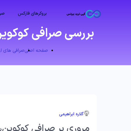
بروکرهای فارکس
صرا
بررسی صرافی کوکوین🔥 «راهنم
صفحه اصلی
صرافی های ارز دی
گلاره ابراهیمی
مروری بر صرافی کوکوین♨️