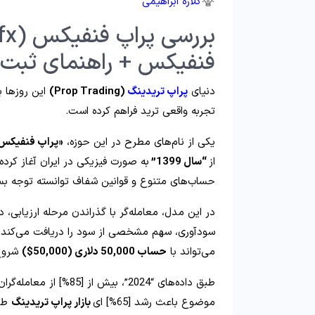
گلاره ابراهیمی
فنفیکس + راهنمای ثبت 
دنیای
پراپ تریدینگ
(Prop Trading)
این روزها ب
تجربه واقعی ترید فراهم کرده است.
یکی از نام‌های مطرح در این حوزه،
«پراپ فنفیکس (Fenefx
از
“سال 1399”
به صورت فیزیکی در ایران آغاز کرده
حساب‌های متنوع و قوانین شفاف توانسته توجه بسیا
در این مدل، معامله‌گر با گذراندن مرحله ارزیابی، 
سودآوری، سهم مشخصی از سود را دریافت می‌کند. ب
می‌تواند با
حساب 50,000 دلاری (50,000$)
شروع 
طبق داده‌های “2024”، بیش از [85%] از معامله‌گران
موضوع باعث رشد [65%] ای
بازار پراپ تریدینگ
طی 