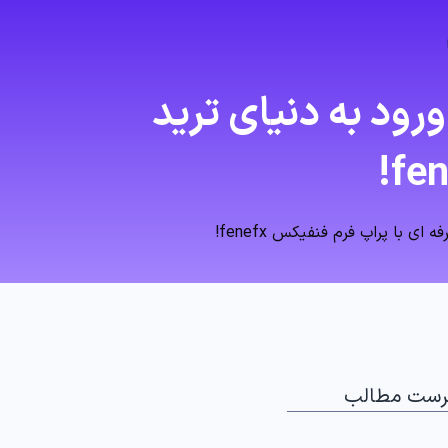
ود به دنیای ترید
 با پراپ فرم فنفیکس fenefx!
رست مطالب