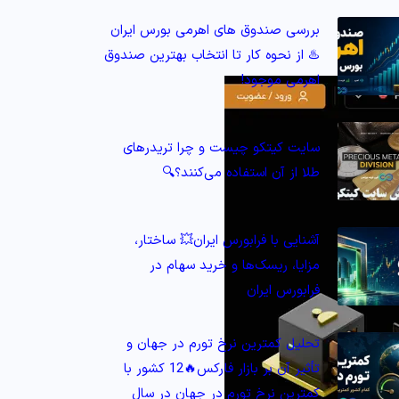
بررسی صندوق های اهرمی بورس ایران
♨️ از نحوه کار تا انتخاب بهترین صندوق
اهرمی موجود!
سایت کیتکو چیست و چرا تریدرهای
طلا از آن استفاده می‌کنند؟🔍
آشنایی با فرابورس ایران💥 ساختار،
مزایا، ریسک‌ها و خرید سهام در
فرابورس ایران
تحلیل کمترین نرخ تورم در جهان و
تأثیر آن بر بازار فارکس🔥12 کشور با
کمترین نرخ تورم در جهان در سال