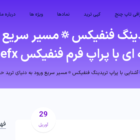
فی تاپ چنج
کپی ترید
نمادها
ویژه ها
درباره ما
یدینگ فنفیکس🔅مسیر سریع ور
ای با پراپ فرم فنفیکس fenefx!
آشنایی با پراپ تریدینگ فنفیکس🔅مسیر سریع ورود به دنیای ترید حرفه‌ ای
29
فه
آوریل