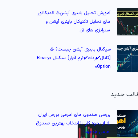
آموزش تحلیل باینری آپشن♨️ اندیکاتور
های تحلیل تکنیکال باینری آپشن و
استراتژی های آن
سیگنال باینری آپشن چیست؟ ♨️
[کانال✔️ربات✔️نرم افزار] سیگنال «Binary
Option»
الب جدید
بررسی صندوق های اهرمی بورس ایران
♨️ از نحوه کار تا انتخاب بهترین صندوق
اهرمی موجود!