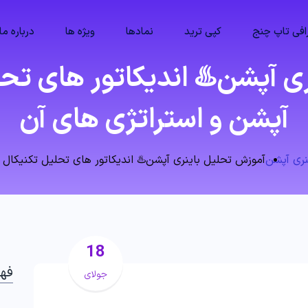
فی تاپ چنج
کپی ترید
نمادها
ویژه ها
درباره ما
 آپشن♨️ اندیکاتور های تحل
آپشن و استراتژی های آن
نری آپشن
آموزش تحلیل باینری آپشن♨️ اندیکاتور های تحلیل تکنیکال ب
18
فه
جولای