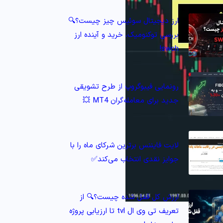
ارز دیجیتال سوئیس چیز چیست؟🔍
بررسی توکنومیک، خرید و آینده ارز
swch!
رونمایی فیبوگروپ از طرح تشویقی
جدید برای معامله‌گران MT4 💥
لایت فایننس برترین شرکای ماه را با
جوایز نقدی انتخاب می‌کند✅
ارزش کل قفل شده چیست؟🔍 از
تعریف تی وی ال tvl تا ارزیابی پروژه‌