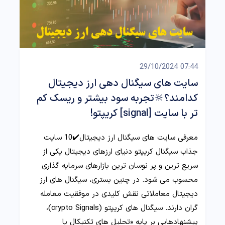
07:44 29/10/2024
سایت های سیگنال دهی ارز دیجیتال
کدامند؟🔆تجربه سود بیشتر و ریسک کم
تر با سایت [signal] کریپتو!
معرفی سایت های سیگنال ارز دیجیتال✔️10 سایت
جذاب سیگنال کریپتو دنیای ارزهای دیجیتال یکی از
سریع ترین و پر نوسان ترین بازارهای سرمایه گذاری
محسوب می شود. در چنین بستری، سیگنال های ارز
دیجیتال معاملاتی نقش کلیدی در موفقیت معامله
گران دارند. سیگنال های کریپتو (crypto Signals)،
پیشنهادهایی بر پایه «تحلیل های تکنیکال یا